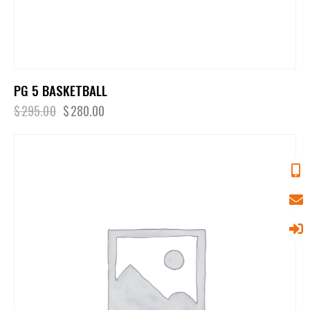
PG 5 BASKETBALL
$
295.00
$
280.00