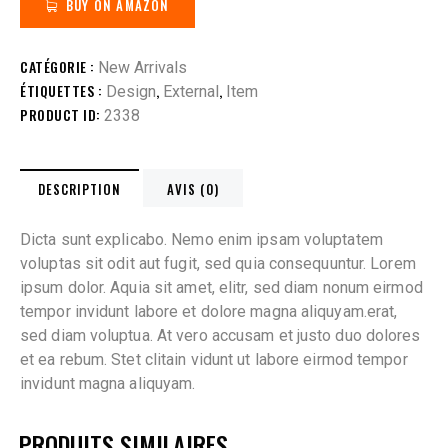
BUY ON AMAZON
CATÉGORIE :
New Arrivals
ÉTIQUETTES :
,
,
Design
External
Item
PRODUCT ID:
2338
DESCRIPTION
AVIS (0)
Dicta sunt explicabo. Nemo enim ipsam voluptatem
voluptas sit odit aut fugit, sed quia consequuntur. Lorem
ipsum dolor. Aquia sit amet, elitr, sed diam nonum eirmod
tempor invidunt labore et dolore magna aliquyam.erat,
sed diam voluptua. At vero accusam et justo duo dolores
et ea rebum. Stet clitain vidunt ut labore eirmod tempor
invidunt magna aliquyam.
PRODUITS SIMILAIRES