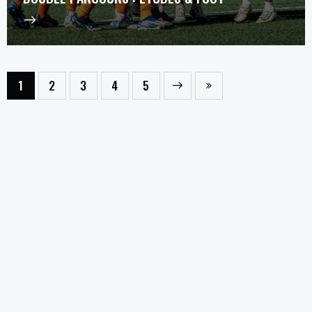
1
2
3
Next
4
Last
5