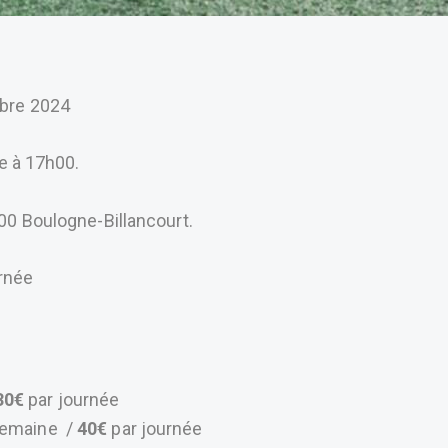
tobre 2024
ée à 17h00.
00 Boulogne-Billancourt.
urnée
30€
par journée
semaine /
40€
par journée