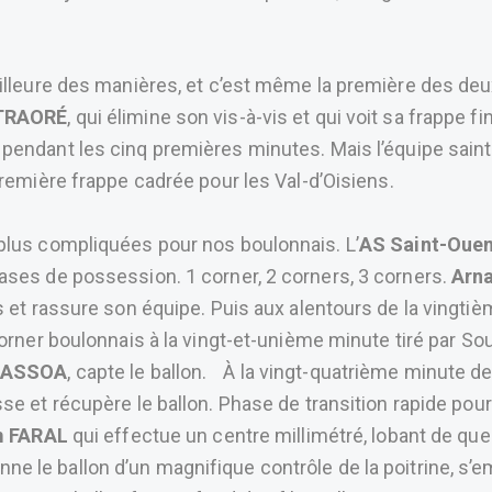
illeure des manières, et c’est même la première des deux 
 TRAORÉ
, qui élimine son vis-à-vis et qui voit sa frappe f
pendant les cinq premières minutes. Mais l’équipe sain
première frappe cadrée pour les Val-d’Oisiens.
plus compliquées pour nos boulonnais. L’
AS Saint-Oue
ases de possession. 1 corner, 2 corners, 3 corners.
Arn
 et rassure son équipe. Puis aux alentours de la vingtièm
orner boulonnais à la vingt-et-unième minute tiré par Sou
ASSOA
, capte le ballon. À la vingt-quatrième minute de j
esse et récupère le ballon. Phase de transition rapide pour
 FARAL
qui effectue un centre millimétré, lobant de qu
nne le ballon d’un magnifique contrôle de la poitrine, s’