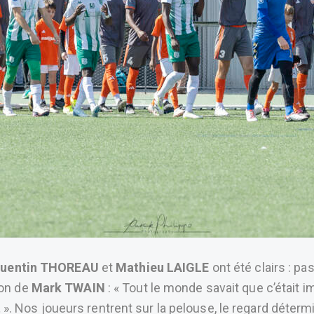
uentin THOREAU
et
Mathieu LAIGLE
ont été clairs : pa
ion de
Mark TWAIN
: « Tout le monde savait que c’était i
t
». Nos joueurs rentrent sur la pelouse, le regard déterm