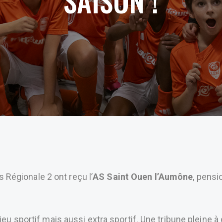
SAISON !
s Régionale 2 ont reçu l’
AS Saint Ouen l’Aumône
, pensi
njeu sportif mais aussi extra sportif. Une tribune pleine 