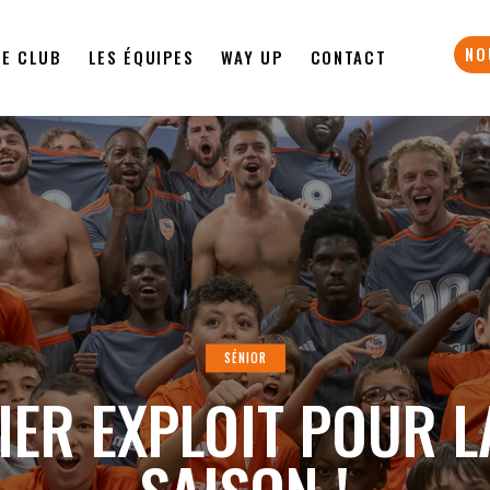
NO
LE CLUB
LES ÉQUIPES
WAY UP
CONTACT
SÉNIOR
IER EXPLOIT POUR L