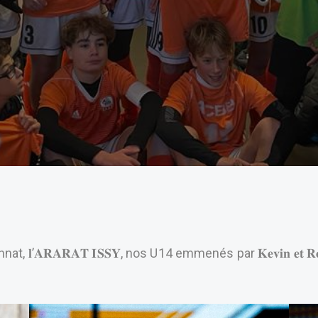
𝐥’𝐀𝐑𝐀𝐑𝐀𝐓 𝐈𝐒𝐒𝐘, nos U14 emmenés par 𝐊𝐞𝐯𝐢𝐧 𝐞𝐭 