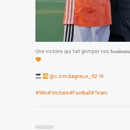
Une victoire qui fait grimper nos 𝐛𝐨𝐮𝐥𝐨𝐧
@c.o.m.bagneux_92
#Win
#Victoire
#Football
#Team
PREVIOUS