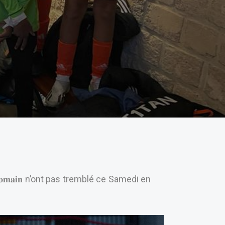
𝐨𝐦𝐚𝐢𝐧 n’ont pas tremblé ce Samedi en