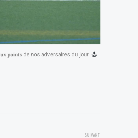
𝐱 𝐩𝐨𝐢𝐧𝐭𝐬 de nos adversaires du jour.
NEXT