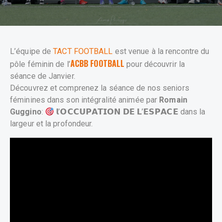
L’équipe de
TACT FOOTBALL
est venue à la rencontre du
ACBB FOOTBALL
pôle féminin de l’
pour découvrir la
séance de Janvier.
Découvrez et comprenez la séance de nos seniors
féminines dans son intégralité animée par
Romain
Guggino
:
𝗹’𝗢𝗖𝗖𝗨𝗣𝗔𝗧𝗜𝗢𝗡 𝗗𝗘 𝗟’𝗘𝗦𝗣𝗔𝗖𝗘 dans la
largeur et la profondeur.