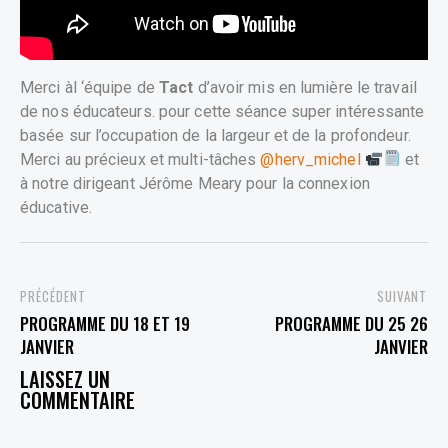
Merci àl ‘équipe de
Tact
d’avoir mis en lumière le travail
de nos éducateurs. pour cette séance super intéressante
basée sur l’occupation de la largeur et de la profondeur.
Merci au précieux et multi-tâches
@herv_michel
et
à notre dirigeant Jérôme Meary pour la connexion
éducative.
PREVIOUS
NEXT
PROGRAMME DU 18 ET 19
PROGRAMME DU 25 26
JANVIER
JANVIER
LEAVE A COMMENT