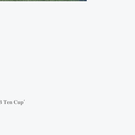
𝐧 𝐂𝐮𝐩’