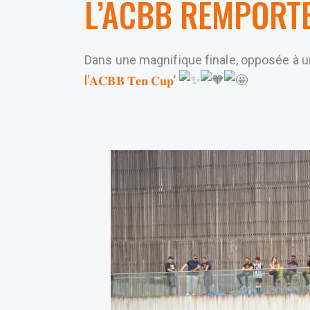
L’ACBB REMPORTE
Dans une magnifique finale, opposée à une 
l’𝐀𝐂𝐁𝐁
𝐓𝐞𝐧 𝐂𝐮𝐩
’