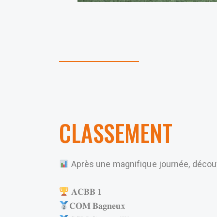
CLASSEMENT
Après une magnifique journée, découvrez 
𝐀𝐂𝐁𝐁 𝟏
𝐂𝐎𝐌 𝐁𝐚𝐠𝐧𝐞𝐮𝐱