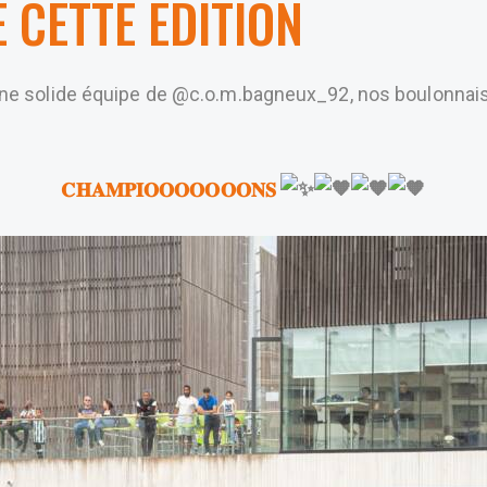
 CETTE EDITION
solide équipe de @c.o.m.bagneux_92, nos boulonnais 𝐫𝐞𝐦
𝐂𝐇𝐀𝐌𝐏𝐈𝐎𝐎𝐎𝐎𝐎𝐎𝐎𝐍𝐒